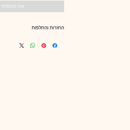
אזל מהמלאי
החזרות והחלפות
כל המכירות סופיות והחזרות או החלפות
צוות שקט וינטג׳ בלבד ❤️