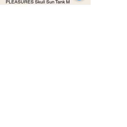
PLEASURES Skull Sun Tank M
מחיר
אזל מהמלאי
Eilat Sailing 95’ Retro orange
Windbreaker L