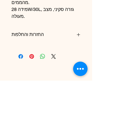
מהממים.
מידה 28W/30L, גזרה סקיני, מצב
מעולה.
החזרות והחלפות
כל המכירות סופיות והחזרות או החלפות
יהיו נתונות לשיקול צוות שקט וינטג׳ בלבד
❤️
SHEKET VINTAGE
shmuelistudios@gmail.com